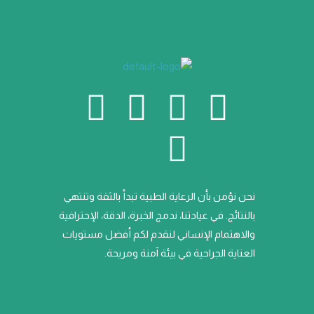
W
Y
I
S
I
F
h
o
c
n
n
a
a
o
u
a
s
c
نحن نؤمن بأن الرعاية الطبية تبدأ بالثقة وتنتهي
t
n
t
p
t
e
بالنتائج. في عيادتنا، ندمج الخبرة، الدقة، الإحترافية
s
u
-
a
c
b
والاهتمام الإنساني لنقدم لكم أفضل مستويات
العناية الجراحية في بيئة آمنة ومريحة.
a
m
b
g
h
o