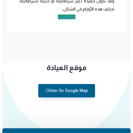
وقد تكون حميدة (غير سرطانية) أو خبيثة (سرطانية).
تختلف هذه الأورام في الشكل…
اقرأ المزيد
موقع العيادة
View On Google Map