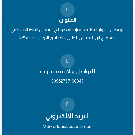
العنوان
أبو نصيـر - دوار التطبيقيـة بإتجـاه صويلـح - مقابل البنك الاسلامي
- مجمــع ابن النفيـس الطبي - الطابــق الأول - عيادة ١٠٣
للتواصل والاستفسارات
00962787100087
البريد الالكتروني
Md@drloaiabusadah.com