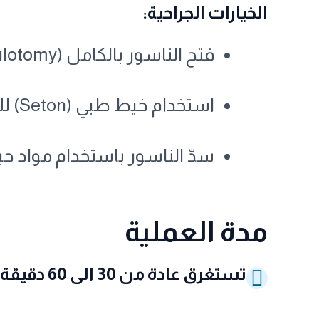
الخيارات الجراحية:
فتح الناسور بالكامل (Fistulotomy) للسماح بالشفاء من الداخل
استخدام خيط طبي (Seton) للسحب التدريجي دون إصابة عضلة التحكم
سدّ الناسور باستخدام مواد حي
مدة العملية
تستغرق عادة من 30 الى 60 دقيقة حسب الحالة العامة للمريض