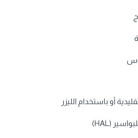
ج
ة
لوس
ليدية أو باستخدام الليزر
سير (HAL)